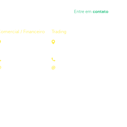
resentante
sua Economia
contato
Simule
Entre em
omercial / Financeiro
Trading
Rua da Beira, 451, Sala 1
Rua Fiuza Lima, 330, Sala 21
Bairro Floresta
Bairro São Judas
Porto Velho/RO
Itajaí/SC
(69) 3211-0555
(47) 99658-1201
contato@uzzienergy.com
mesa@uzzienergy.com