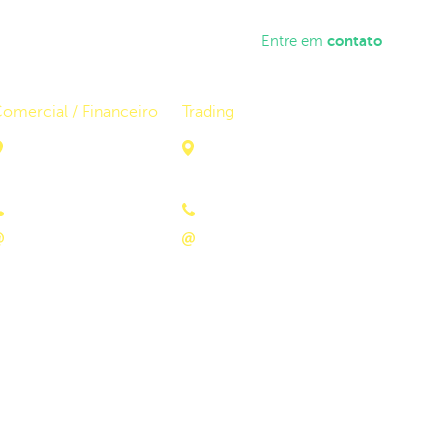
resentante
sua Economia
contato
Simule
Entre em
omercial / Financeiro
Trading
Rua da Beira, 451, Sala 1
Rua Fiuza Lima, 330, Sala 21
Bairro Floresta
Bairro São Judas
Porto Velho/RO
Itajaí/SC
(69) 3211-0555
(47) 99658-1201
contato@uzzienergy.com
mesa@uzzienergy.com